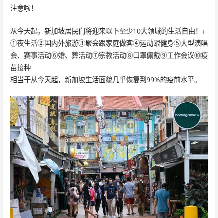
注意啦！
从今天起，新加坡居民们将迎来以下至少10大领域的生活自由！↓
①夜生活②国内外旅游③聚会跟家庭做客④运动跟健身⑤大型演唱
会、赛事活动⑥婚、葬活动⑦宗教活动⑧口罩佩戴⑨工作会议⑩疫
苗接种
相当于从今天起，新加坡生活面貌几乎恢复到99%的疫前水平。