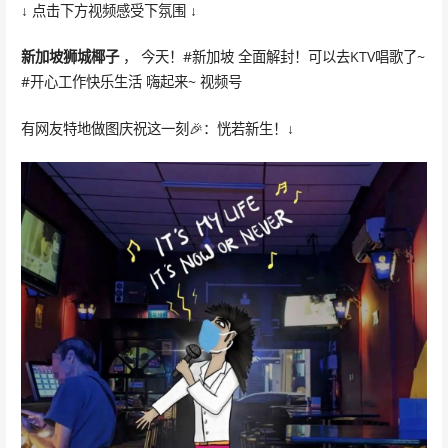
↓ 点击下方视频感受下氛围 ↓
新加坡狮城椰子
， 今天！#新加坡 全面解封！可以去KTV唱歌了~
#开心工作快乐生活 嗨起来~ 视频号
有网友特地做图庆祝这一刻🎉：恍若新生！↓