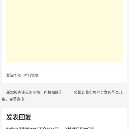
发帖时间：
新加坡眼
← 新加坡高速公路车祸：司机倒卧沟
疫情让我们思考男女那些事儿 →
文
渠，当场丧命
章
导
发表回复
航