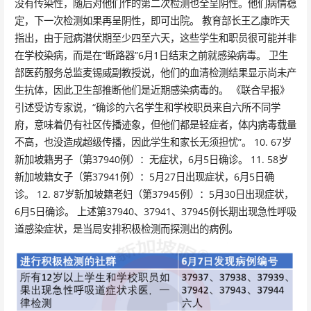
没有传染性，随后对他们作的第二次检测也全呈阴性。他们病情稳
定，下一次检测如果再呈阴性，即可出院。 教育部长王乙康昨天
指出，由于冠病潜伏期至少四至六天，这些学生和职员很可能并非
在学校染病，而是在“断路器”6月1日结束之前就感染病毒。 卫生
部医药服务总监麦锡威副教授说，他们的血清检测结果显示尚未产
生抗体，因此卫生部推断他们是近期感染病毒的。 《联合早报》
引述受访专家说，“确诊的六名学生和学校职员来自六所不同学
府，意味着仍有社区传播迹象，但他们都是轻症者，体内病毒载量
不高，也没造成超级传播，因此学生和家长无须担忧”。 10. 67岁
新加坡籍男子（第37940例）：无症状，6月5日确诊。 11. 58岁
新加坡籍女子（第37941例）：5月27日出现症状，6月5日确
诊。 12. 87岁新加坡籍老妇（第37945例）：5月30日出现症状，
6月5日确诊。 上述第37940、37941、37945例长期出现急性呼吸
道感染症状，是当局安排积极检测而探测出的病例。