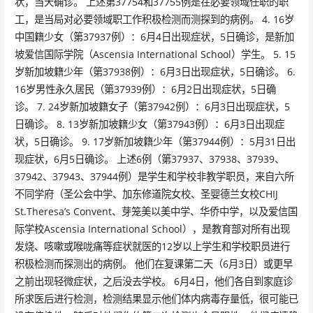
状，当天确诊。 上述第37754和37755例是在必要领域任职的职
工，是当局对必要领域职工作积极检测而测探到的病例。 4. 16岁
中国籍少女（第37937例）：6月4日出现症状，5日确诊，是新加
坡爱信国际学院（Ascensia International School）学生。 5. 15
岁新加坡籍少年（第37938例）：6月3日出现症状，5日确诊。 6.
16岁男性永久居民（第37939例）：6月2日出现症状，5日确
诊。 7. 24岁新加坡籍女子（第37942例）：6月3日出现症状，5
日确诊。 8. 13岁新加坡籍少女（第37943例）：6月3日出现症
状，5日确诊。 9. 17岁新加坡籍少年（第37944例）：5月31日出
现症状，6月5日确诊。 上述6例（第37937、37938、37939、
37942、37943、37944例）是学生和学校非教学职员，来自六所
不同学府（圣公会中学、加东修道院女校、圣婴德兰女校CHIJ
St.Theresa’s Convent、芽笼美以美中学、华侨中学，以及爱信国
际学校Ascensia International School），是教育部对所有出现
发烧、咳嗽或喉咙痛等症状就医的12岁以上学生和学校职员进行
积极检测而探测出的病例。 他们在复课第二天（6月3日）或更早
之前出现轻微症状，之后没去学校。 6月4日，他们各自到家庭诊
所求医后进行检测，检测结果显示他们体内病毒存量低，很可能已