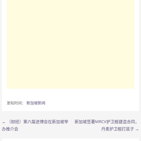
发帖时间：
新加坡新闻
← （财经）第六届进博会在新加坡举
新加坡签署MRCV护卫舰建造合同，
文
办推介会
丹麦护卫舰打底子 →
章