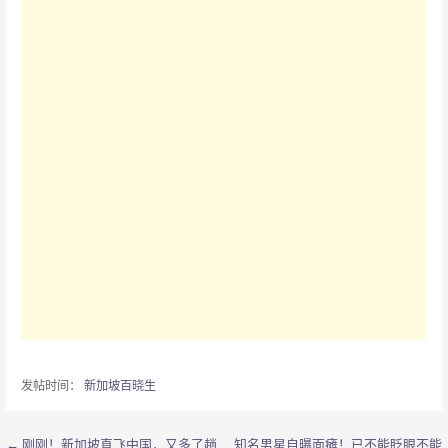
发帖时间：
新加坡百晓生
← 刚刚！新加坡直飞中国，又多了趟
知名男星自曝面瘫！已不能眨眼不能