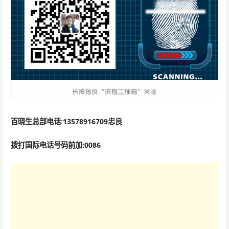
百晓生总部电话
:
135
78916709
忠良
拨打国际电话号码前加:0086