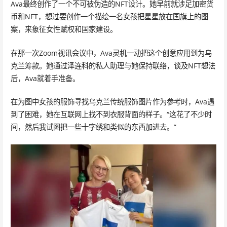
Ava最终创作了一个不可被伪造的NFT设计。她早前就涉足加密货
币和NFT，想过要创作一个描绘一名女孩把星星放在国旗上的图
案，来象征女性赋权和国家建设。
在那一次Zoom视讯会议中，Ava灵机一动把这个创意应用到为乌
克兰筹款。她通过泽连科的私人助理与她保持联络，谈及NFT想法
后，Ava就着手准备。
在为图中女孩的服饰寻找乌克兰传统服饰图片作为参考时，Ava遇
到了困难，她在互联网上找不到衣服背面的样子。“这花了不少时
间，然后我试图把一些十字绣和类似的东西加进去。”