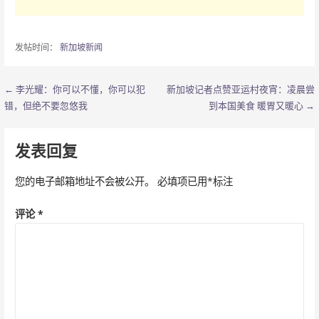
发帖时间：
新加坡新闻
← 李光耀：你可以不懂，你可以犯
新加坡记者点赞亚运村夜宵：凌晨尝
文
错，但绝不要忽悠我
到本国美食 暖胃又暖心 →
章
导
发表回复
航
您的电子邮箱地址不会被公开。
必填项已用
*
标注
评论
*