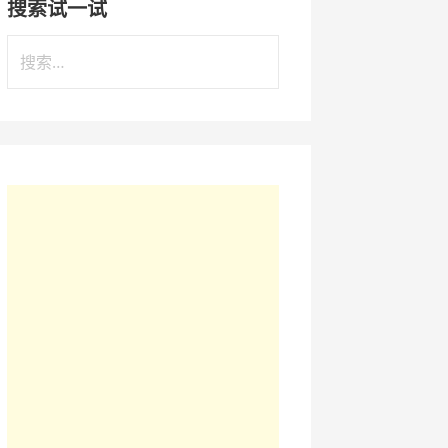
搜索试一试
搜
索
：