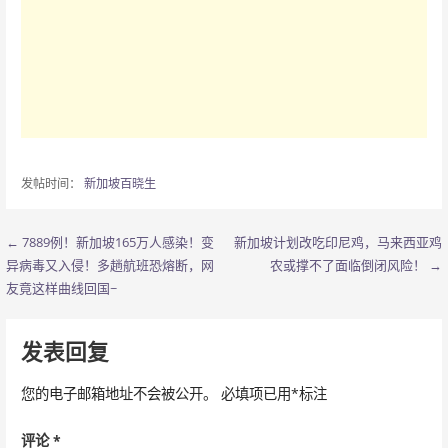
发帖时间：
新加坡百晓生
← 7889例！新加坡165万人感染！变
新加坡计划改吃印尼鸡，马来西亚鸡
文
异病毒又入侵！多趟航班恐熔断，网
农或撑不了面临倒闭风险！ →
章
友竟这样曲线回国~
导
发表回复
航
您的电子邮箱地址不会被公开。
必填项已用
*
标注
评论
*