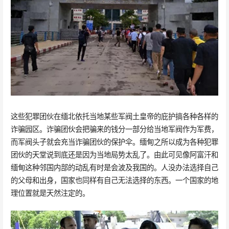
这些犯罪团伙在缅北依托当地某些军阀土皇帝的庇护搞各种各样的
诈骗园区。诈骗团伙会把骗来的钱分一部分给当地军阀作为军费，
而军阀头子就会充当诈骗团伙的保护伞。缅甸之所以成为各种犯罪
团伙的天堂说到底还是因为当地局势太乱了。由此可见像阿富汗和
缅甸这种邻国内部的动乱有时是会波及我国的。人没办法选择自己
的父母和出身，国家也同样有自己无法选择的东西。一个国家的地
理位置就是天然注定的。