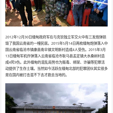
2012年12月30日缅甸政府军在与克钦独立军交火中有三发炮弹损
毁了我国云南省的一幢民居。2015年5月14日两枚缅甸炮弹落入中
国云南省临沧市镇康县南伞镇文明新村造成4人受伤。2015年3月
13日缅甸军机炸弹落入云南省临沧市耿马县孟定镇大水桑树村造
成4死9伤。此外缅甸的混乱局势也为贩毒、绑架、诈骗等犯罪活
动提供了生存土壤。当然如今活跃在缅甸北部的犯罪团伙其实很多
是在国内被打击混不下去才跑去当地的。