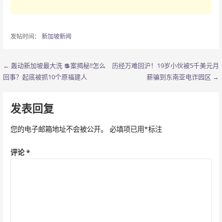
发帖时间：
新加坡新闻
← 轰动新加坡最大洗 💲案揭秘‼️怎么
历经万难回沪！19岁小伙被5千美元月
文
回事？起底被抓10个原福建人
薪骗到东南亚电诈园区 →
章
导
发表回复
航
您的电子邮箱地址不会被公开。
必填项已用
*
标注
评论
*