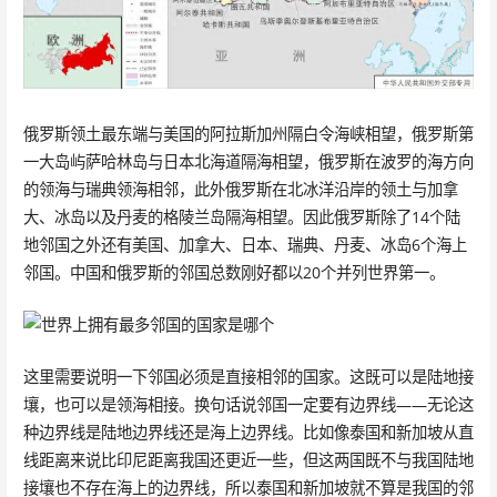
俄罗斯领土最东端与美国的阿拉斯加州隔白令海峡相望，俄罗斯第
一大岛屿萨哈林岛与日本北海道隔海相望，俄罗斯在波罗的海方向
的领海与瑞典领海相邻，此外俄罗斯在北冰洋沿岸的领土与加拿
大、冰岛以及丹麦的格陵兰岛隔海相望。因此俄罗斯除了14个陆
地邻国之外还有美国、加拿大、日本、瑞典、丹麦、冰岛6个海上
邻国。中国和俄罗斯的邻国总数刚好都以20个并列世界第一。
这里需要说明一下邻国必须是直接相邻的国家。这既可以是陆地接
壤，也可以是领海相接。换句话说邻国一定要有边界线——无论这
种边界线是陆地边界线还是海上边界线。比如像泰国和新加坡从直
线距离来说比印尼距离我国还更近一些，但这两国既不与我国陆地
接壤也不存在海上的边界线，所以泰国和新加坡就不算是我国的邻