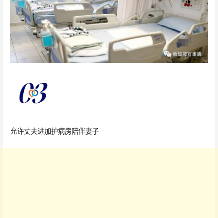
允许丈夫进加护病房陪伴妻子