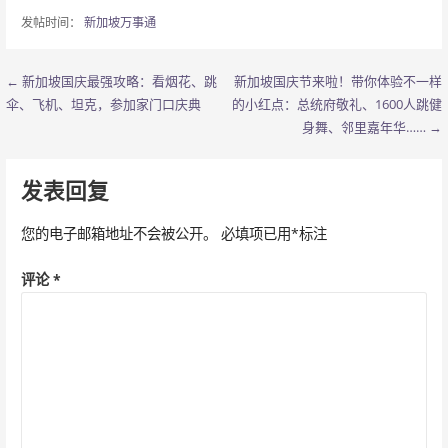
发帖时间：
新加坡万事通
← 新加坡国庆最强攻略：看烟花、跳
新加坡国庆节来啦！带你体验不一样
文
伞、飞机、坦克，参加家门口庆典
的小红点：总统府敬礼、1600人跳健
章
身舞、邻里嘉年华…… →
导
发表回复
航
您的电子邮箱地址不会被公开。
必填项已用
*
标注
评论
*