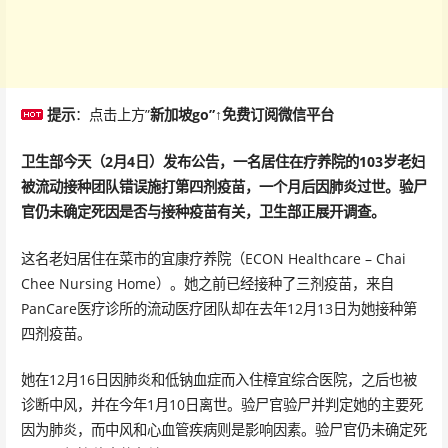
提示
：点击上方”
新加坡go”↑免费订阅微信平台
卫生部今天（2月4日）发布公告，一名居住在疗养院的103岁老妇
被流动接种团队错误施打第四剂疫苗，一个月后因肺炎过世。验尸
官仍未确定死因是否与接种疫苗有关，卫生部正展开调查。
这名老妇居住在菜市的宜康疗养院（ECON Healthcare – Chai
Chee Nursing Home）。她之前已经接种了三剂疫苗，来自
PanCare医疗诊所的流动医疗团队却在去年12月13日为她接种第
四剂疫苗。
她在12月16日因肺炎和低钠血症而入住樟宜综合医院，之后也被
诊断中风，并在今年1月10日离世。验尸官验尸并判定她的主要死
因为肺炎，而中风和心血管疾病则是影响因素。验尸官仍未确定死