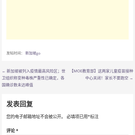
发帖时间：
新加坡go
← 新加坡被列入疫情最高风险区；世
【MOE教育部】这两家儿童疫苗接种
文
卫组织称变种毒株严重性已确定，各
中心关闭！家长不要跑空 →
章
国确诊数未达峰值
导
发表回复
航
您的电子邮箱地址不会被公开。
必填项已用
*
标注
评论
*