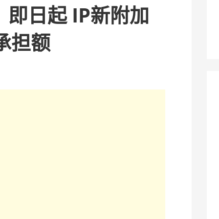
政】即日起 IP新附加
承担额