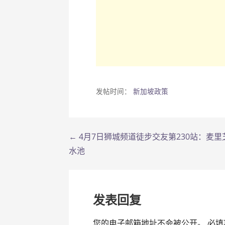
发帖时间：
新加坡政策
← 4月7日狮城频道徒步交友第230站：麦里
文
水池
章
导
发表回复
航
您的电子邮箱地址不会被公开。
必填