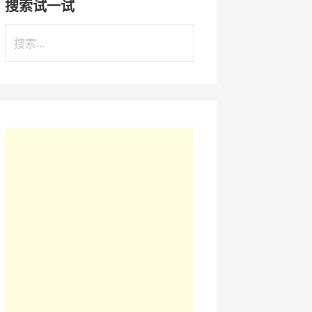
搜索试一试
搜
索
：