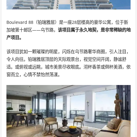
Boulevard 88（铂瑞雅居）是一座28层楼高的豪华公寓，位于新
加坡第十邮区——乌节路，
该项目属于永久地契，是非常稀缺的地
产项目。
该项目犹如一颗璀璨的明星，闪烁在乌节路奢华商圈，引人注目，
令人向往。铂瑞雅居顶层的天际观景台，视觉空间开阔，静谧舒
适。或俯视或远眺，城市美景尽收眼底。沏杯香茶或倒杯美酒，依
窗而立，心情不禁怡然荡漾。