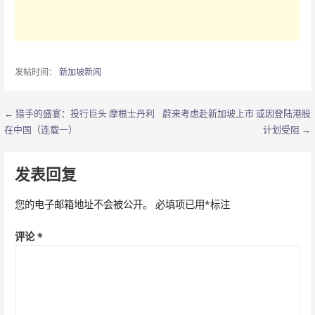
发帖时间：
新加坡新闻
← 猎手的盛宴：投行巨头 摩根士丹利
蔚来考虑赴新加坡上市 或因登陆港股
文
在中国（连载一）
计划受阻 →
章
导
发表回复
航
您的电子邮箱地址不会被公开。
必填项已用
*
标注
评论
*