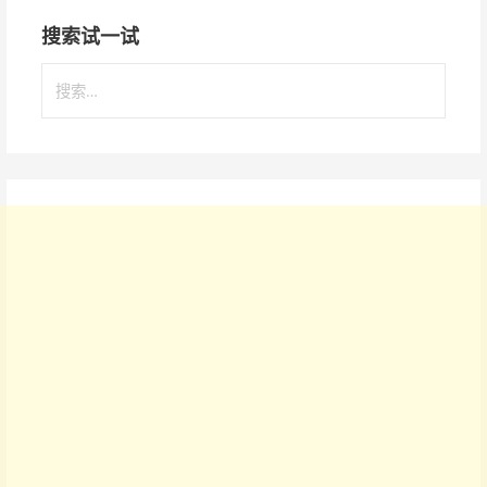
章
搜索试一试
导
搜
航
索
：