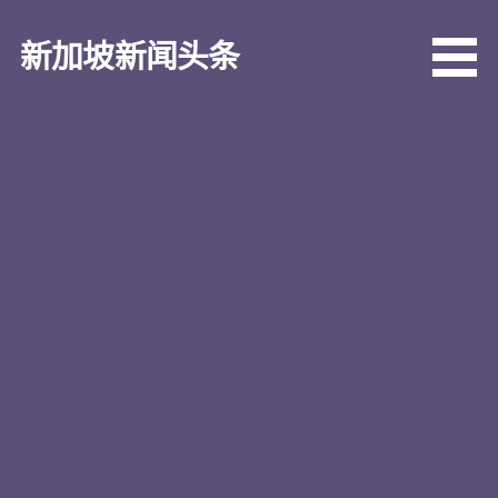
跳
至
新加坡新闻头条
内
容