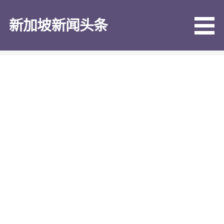
跳
至
新加坡新闻头条
内
容