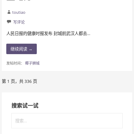
toutiao
写评论
人民日报的健康时报发布 封城前武汉人都去…
继续阅读 →
发帖时间：
椰子狮城
第 1 页，共 336 页
文
章
搜索试一试
导
搜
航
索
：