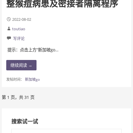
整猴痘病患及密接者隔离程序
2022-08-02
toutiao
写评论
提示：点击上方”新加坡go…
继续阅读 →
发帖时间：
新加坡go
第 1 页，共 31 页
文
章
搜索试一试
导
搜