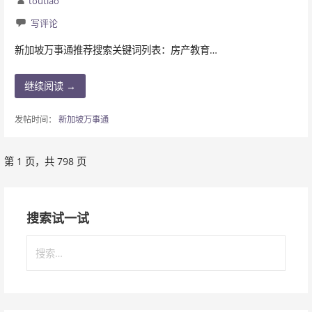
toutiao
写评论
新加坡万事通推荐搜索关键词列表：房产教育…
继续阅读 →
发帖时间：
新加坡万事通
第 1 页，共 798 页
文
章
搜索试一试
导
搜
航
索
：