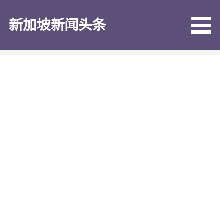
跳
至
新加坡新闻头条
内
容