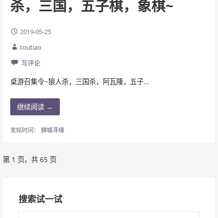
杀，三国，五子棋，象棋~
2019-05-25
toutiao
写评论
桌游召集令~狼人杀，三国杀，阿瓦隆，五子…
继续阅读 →
发帖时间：
狮城寻缘
第 1 页，共 65 页
文
章
搜索试一试
导
搜