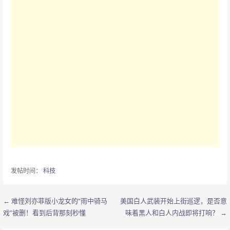
发帖时间：
科技
← 难怪刘亦菲版小龙女的“雨中骑马
美国白人武装开始上街巡逻，是否意
文
戏”被删！看到后背那刻秒懂
味着黑人和白人内战即将打响？ →
章