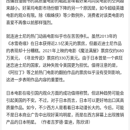
改编自漫画书的高质量电影的崛起意味着好莱坞同类电影的空间越
来越小。好莱坞电影市场份额下降的另一个原因是，如今超级英雄
电影的观众有限。除《蜘蛛侠》等少数例外，消费者对该类电影的
喜爱不再像以前那样强烈。
就连迪士尼的热门动画电影似乎也在苦苦挣扎。虽然2013年的
《冰雪奇缘》在日本获得近2.5亿美元的票房，但最近迪士尼作品
的表现却十分糟糕。2021年上映的电影《魔法满屋》票房仅约680
万美元，《寻龙传说》票房约330万美元。由于日本曾是一个疯狂
迷恋迪士尼的国家，这种失败令美国更为担忧。值得注意的是，
《阿拉丁》等之前热门电影的翻拍作品的票房似乎没有受到影响，
这进一步表明作品内容的重要性。
日本电影在吸引国内观众方面的成功值得称赞。但这种趋势可能会
引起美国的不安。不过，对于日本而言，日本可以更好地出口其高
质量作品。如今，不少西方人是看着日本动漫长大的。今后，可能
不是日本商业广告中出现好莱坞明星，而是在西方屏幕上出现推销
产品的日本明星。（作者吉罗德·雷迪，陈欣译）