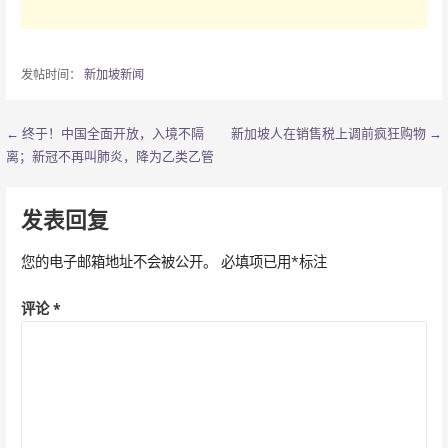
发帖时间：
新加坡新闻
← 终于！中国全面开放，入境不隔
新加坡人在销售税上调前疯狂购物 →
文
离；新冠不再叫肺炎，降为乙类乙管
章
导
发表回复
航
您的电子邮箱地址不会被公开。
必填项已用
*
标注
评论
*