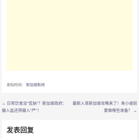
发帖时间：
新加坡新闻
← 日常饮食没“低钠”？新加坡政府：
最新入境新加坡攻略来了！来小坡前
文
摄入盐还得摄入“严”！
要做哪些准备？ →
章
导
发表回复