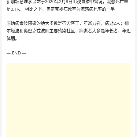
新加坡总理李显龙于2020年2月8日电视直播中曾说，流感死亡率
是0.1%。相比之下，奥密克戎病死率为流感病死率的一半。
原始病毒波感染的绝大多数是宿舍客工，年富力强，病逝2人；德
尔塔波和奥密克戎波则主要感染社区，病逝者大多是年长者，年迈
体弱。
— END —