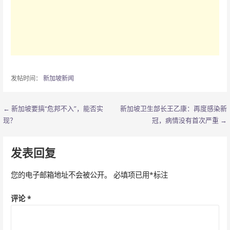
发帖时间：
新加坡新闻
← 新加坡要搞“危邦不入”，能否实
新加坡卫生部长王乙康：再度感染新
文
现？
冠，病情没有首次严重 →
章
导
发表回复
航
您的电子邮箱地址不会被公开。
必填项已用
*
标注
评论
*