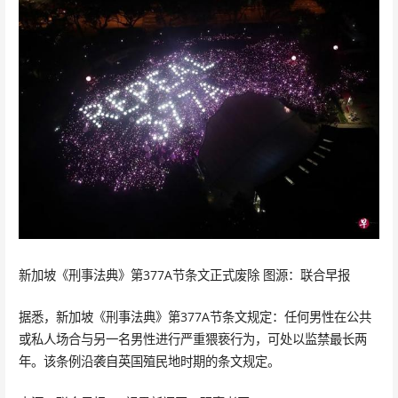
新加坡《刑事法典》第377A节条文正式废除 图源：联合早报
据悉，新加坡《刑事法典》第377A节条文规定：任何男性在公共
或私人场合与另一名男性进行严重猥亵行为，可处以监禁最长两
年。该条例沿袭自英国殖民地时期的条文规定。