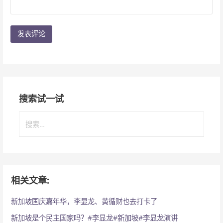
搜索试一试
搜
索
：
相关文章:
新加坡国庆嘉年华，李显龙、黄循财也去打卡了
新加坡是个民主国家吗？#李显龙#新加坡#李显龙演讲