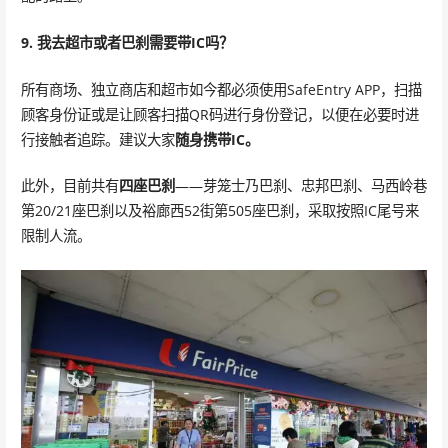
9. 我去超市或者巴刹需要带IC吗？
所有商场、独立商店和超市如今都必须使用SafeEntry APP，扫描
顾客身份证或是让顾客扫描QR码进行身份登记，以便在必要时进
行接触者追踪。建议大家
随身携带IC。
此外，目前共有
四座巴刹
——芽笼士乃巴刹、忠邦巴刹、马西岭巷
第20/21座巴刹以及裕廊西52街第505座巴刹，采取按照IC尾号来
限制人流。