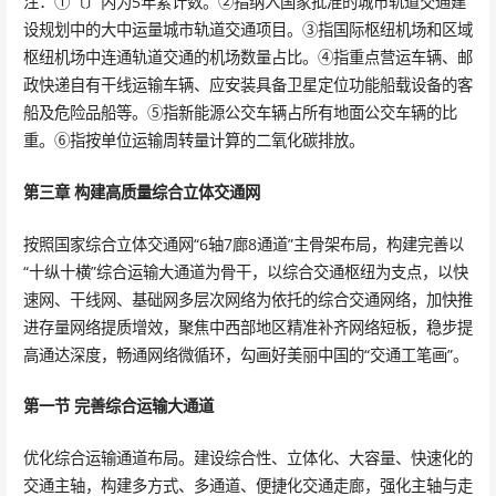
注：①〔〕内为5年累计数。②指纳入国家批准的城市轨道交通建
设规划中的大中运量城市轨道交通项目。③指国际枢纽机场和区域
枢纽机场中连通轨道交通的机场数量占比。④指重点营运车辆、邮
政快递自有干线运输车辆、应安装具备卫星定位功能船载设备的客
船及危险品船等。⑤指新能源公交车辆占所有地面公交车辆的比
重。⑥指按单位运输周转量计算的二氧化碳排放。
第三章 构建高质量综合立体交通网
按照国家综合立体交通网“6轴7廊8通道”主骨架布局，构建完善以
“十纵十横”综合运输大通道为骨干，以综合交通枢纽为支点，以快
速网、干线网、基础网多层次网络为依托的综合交通网络，加快推
进存量网络提质增效，聚焦中西部地区精准补齐网络短板，稳步提
高通达深度，畅通网络微循环，勾画好美丽中国的“交通工笔画”。
第一节 完善综合运输大通道
优化综合运输通道布局。建设综合性、立体化、大容量、快速化的
交通主轴，构建多方式、多通道、便捷化交通走廊，强化主轴与走