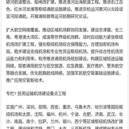
颍河航道整治、船闸改扩建，推进淮河出海航道工程。推进右江百
色、红水河龙滩等枢纽通航设施建设。推进京杭运河黄河以北段适
宜河段通航。开展湘桂赣粤运河前期研究论证。
扩大航空网络覆盖。推动区域机场群协同发展，建设京津冀、长三
角、粤港澳大湾区、成渝等世界级机场群。适时启动能力紧张枢纽
机场改扩建工程，强化枢纽机场综合保障能力。合理加密机场布
局，稳步建设支线机场和专业性货运枢纽机场，提升综合性机场货
运能力和利用率。有序推进通用机场规划建设，构建区域短途运输
网络，探索通用航空与低空旅游、应急救援、医疗救护、警务航空
等融合发展。优化航路航线网络，加强军民航空管基础设施建设，
推广应用空管新技术。
专栏7 民用运输机场建设重点工程
实施广州、深圳、昆明、西安、重庆、乌鲁木齐、哈尔滨等国际枢
纽机场和太原、沈阳、福州、杭州、宁波、合肥、济南、武汉、长
沙、南昌、南宁、拉萨、兰州、银川、西宁等区域枢纽机场改扩建
工程，建设呼和浩特、厦门、大连、三亚新机场。建成鄂州专业性