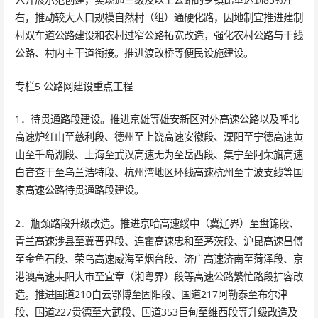
右，推动较大人口规模自然村（组）通硬化路，因地制宜推进建制
村双车道公路建设和农村过窄公路拓宽改造，强化农村公路与干线
公路、村内主干道衔接。推进渡改桥等便民设施建设。
专栏5 公路网建设重点工程
1．待贯通路段建设。推进京雄等雄安新区对外高速公路以及呼北
高速炉红山至慈利段、德州至上饶高速安徽段、溧阳至宁德高速黄
山至千岛湖段、上海至武汉高速无为至岳西段、集宁至阿荣旗高速
白音查干至乌兰浩特段、杭州湾地区环线高速杭州至宁波支线等国
家高速公路待贯通路段建设。
2．瓶颈路段升级改造。推进京哈高速绥中（冀辽界）至盘锦段、
青兰高速涉县至冀晋界段、连霍高速忠和至茅茨段、沪昆高速昌傅
至金鱼石段、荣乌高速威海至烟台段、济广高速济南至菏泽段、京
港澳高速耒阳大市至宜章（湘粤界）段等高速公路繁忙路段扩容改
造。推进国道210白云鄂博至固阳段、国道217阿勒泰至布尔津
段、国道227贵德至大武段、国道353巨甸至维西段等升级改造及