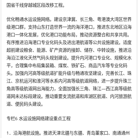
国省干线穿越城区段改移工程。
优化畅通水运设施网络。建设京津冀、长三角、粤港澳大湾区世界
级港口群，支持山东打造世界一流的海洋港口，推进东北地区沿海
港口一体化发展，优化港口功能布局，推动资源整合和共享共用。
有序推进沿海港口专业化码头及进出港航道等公共设施建设。适度
超前建设粮食、能源、矿产资源的接卸、储存、中转设施，推进沿
海沿江液化天然气码头规划建设。提升内河港口专业化、规模化水
平，合理集中布局集装箱、煤炭、铁矿石、商品汽车等专业化码
头。加强内河高等级航道扩能升级与畅通攻坚建设，完善长江、珠
江、京杭运河和淮河等水系内河高等级航道网络，进一步提升珠三
角高等级航道网出海能力，全面加强长三角、珠江—西江高等级航
道网未达标段建设。推动重要支流航道和库湖区航道、内河旅游航
道、便民码头建设。
专栏6 水运设施网络建设重点工程
1．沿海港航设施。推进天津北疆与东疆、青岛董家口、南通通州