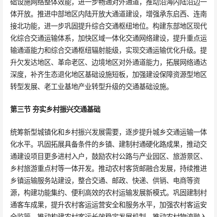
础设施网络整体效能，进一步畅通对外通道，推动沿海内陆沿边一
体开放。推进中部地区内陆开放大通道建设，增强承东启西、连南
接北功能，进一步巩固提升综合交通枢纽地位。构建东部地区现代
化综合交通运输体系，加快区域一体化交通网络建设，提升重点运
输通道能力和综合交通枢纽辐射能级，实现交通运输优化升级。提
升欠发达地区、革命老区、边境地区对外通道能力，拓展网络通达
深度，补齐生态退化地区基础设施短板，加强建设保障资源型地区
转型发展、老工业基地产业转型升级的交通基础设施。
第三节 夯实乡村振兴交通基础
统筹新型城镇化和乡村振兴发展需要，逐步提升城乡交通运输一体
化水平。巩固拓展具备条件的乡镇、建制村通硬化路成果，推动交
通建设项目更多进村入户，鼓励农村公路与产业园区、旅游景区、
乡村旅游重点村等一体开发。推动农村客货邮融合发展，持续推进
乡镇运输服务站建设，整合交通、邮政、快递、供销、电商等资
源，构建功能集约、便利高效的农村运输发展新模式。巩固建制村
通客车成果，提升农村客运运营安全和服务水平，加强农村客运安
全监管，推动构建农村客运长效稳定发展机制。推动农村物流融入