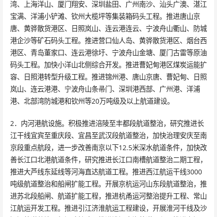
湾、上海洋山、厦门翔安、深圳盐田、广州南沙、汕头广澳、湛江
宝满、洋浦小铲滩、钦州大榄坪等集装箱码头工程。推进唐山京
唐、黄骅散货港区、日照岚山、连云港连云、宁波舟山衢山、防城
港企沙等矿石码头工程。推进营口仙人岛、黄骅散货港区、烟台西
港区、青岛董家口、连云港徐圩、宁波舟山金塘、厦门古雷等原油
码头工程。加快小洋山北侧综合开发。推进曹妃甸港区煤炭运能扩
容、日照港转型升级工程。推进锦州港、唐山京唐、曹妃甸、日照
岚山、连云港港、宁波舟山条帚门、深圳港西部、广州港、洋浦
港、北部湾防城港和钦州等20万吨级及以上航道建设。
2．内河港航设施。积极推进涪陵至丰都段航道整治，研究推进长
江干线宜宾至重庆段、宜昌至武汉段航道整治，加快治理安庆至南
京段重点航段，进一步改善南京以下12.5米深水航道条件，加快改
善长江口北港航道条件，研究推进长江口南槽航道整治二期工程，
推进大芦线东延线等河海直达航道工程。推进西江航运干线3000
吨级航道整治和船闸扩能工程。开展京杭运河山东段航道整治，推
进苏北段船闸、航道扩能工程，推进杭甬运河整治提升工程、常山
江航运开发工程。推进引江济淮航运工程建设，开展淮河干线及沙