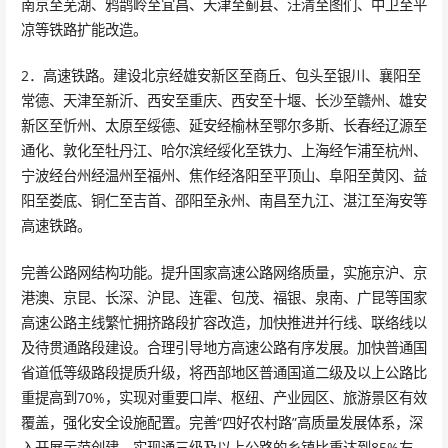
南京至芜湖、鸦鹊岭至宜昌、天津至蓟县、汪清至图们、中卫至平
凉等铁路扩能改造。
2．高速铁路。建设北京经雄安新区至商丘、包头至银川、襄阳至
常德、天津至新沂、西安至重庆、西安至十堰、长沙至赣州、雄安
新区至忻州、太原至绥德、延安经榆林至鄂尔多斯、长春经辽源至
通化、敦化至牡丹江、哈尔滨经绥化至铁力、上海经乍浦至杭州、
宁波经台州经温州至福州、焦作经洛阳至平顶山、阜阳至黄冈、益
阳至娄底、铜仁至吉首、邵阳至永州、南昌至九江、湛江至海安等
高速铁路。
完善公路网结构功能。提升国家高速公路网络质量，实施京沪、京
港澳、京昆、长深、沪昆、连霍、包茂、福银、泉南、广昆等国家
高速公路主线繁忙拥挤路段扩容改造，加快推进并行线、联络线以
及待贯通路段建设。合理引导地方高速公路有序发展。加快普通国
省道低等级路段提质升级，将西部地区普通国道二级及以上公路比
重提高到70%，实现对重要口岸、枢纽、产业园区、旅游景区有效
覆盖，强化安全设施配置。完善“四好农村路”高质量发展体系，深
入开展示范创建，实现通三级及以上公路的乡镇比重达到85%左