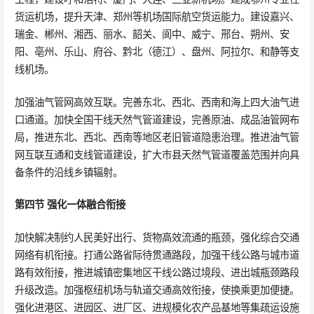
货运机场，提升天津、郑州等机场国际航空货运能力。建设嘉兴、
瑞金、郴州、湘西、丽水、韶关、阆中、威宁、邢台、朔州、安
阳、亳州、乐山、府谷、黔北（德江）、盘州、阿拉尔、和静等支
线机场。
加强油气管网高效互联。完善东北、西北、西南和海上四大油气进
口通道。加快全国干线天然气管道建设，完善原油、成品油管网布
局，推进东北、西北、西南等地区老旧管道隐患治理。推进油气管
网互联互通和支线管道建设，扩大市县天然气管道覆盖范围并向具
备条件的沿线乡镇辐射。
第四节 强化一体融合衔接
加快解决制约人民美好出行、货物高效流通的瓶颈，强化综合交通
网络有机衔接。打通公路省际待贯通路段，加强干线公路与城市道
路有效衔接，推进城镇密集地区干线公路过境段、进出城瓶颈路段
升级改造。加强枢纽机场与轨道交通高效衔接，使换乘更加便捷。
强化进港区、进园区、进厂区、进规模化农产品基地等集疏运设施