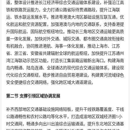
道，整体设计推进长江经济带综合交通运输体系建设，补强沿江高
铁和铁路货运能力，全力打通公路省际待贯通路段，提升江海联
运、铁水联运发展水平。推进粤港澳大湾区基础设施互联互通，优
化航运和航空资源配置，加强港澳与内地的交通联系，支持香港提
升国际航运、国际航空枢纽地位。推动长三角地区交通运输更高质
量一体化发展，加快对外交通、城际交通、都市圈交通高效衔接和
有机融合，协同推进港航、海事一体化发展，推动上海市、江苏
省、浙江省、安徽省共建辐射全球的航运枢纽，加快提升江苏通州
湾江海联动示范区功能，打造长江集装箱运输新出海口。构建海南
岛内畅通、陆岛连通、全球通达的现代综合交通运输体系，建设现
代化综合交通枢纽，稳步推进自由贸易港建设。构建黄河流域绿色
安全便捷综合交通网络，强化跨区域大通道建设。
第二节 支撑引领区域协调发展
补齐西部地区交通基础设施网络短板，提升干线铁路覆盖度、干线
公路通畅性和农村公路均等化水平，打造成渝地区双城经济圈1小
时交通网，畅通多向出川出渝综合运输通道。提升东北地区交通基