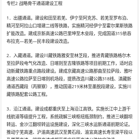
专栏2 战略骨干通道建设工程
1．出疆通道。建设和田至若羌、伊宁至阿克苏、若羌至罗布泊、
精河至阿拉山口增建二线等铁路，实施精河经伊宁至霍尔果斯铁路
扩能改造。建成京新高速公路巴里坤至木垒段，完成国道315依吞
布拉克—若羌—民丰段建设改造。
2．入藏通道。建设川藏铁路雅安至林芝段，推进青藏铁路格尔木
至拉萨段电气化改造、日喀则至吉隆铁路等项目前期工作，适时启
动新藏铁路重点路段建设。建成京藏高速公路那曲至拉萨段、雅叶
高速公路拉萨至日喀则机场段，提质改造川藏公路318线、滇藏新
通道西藏段（丙察察），推动国道219米林至墨脱段建设，实施川
藏铁路配套公路工程。
3．沿江通道。建设成都重庆至上海沿江高铁。实施长江中上游干
线航道等级提升工程，系统疏解三峡枢纽瓶颈制约，推进三峡翻坝
转运、金沙江翻坝转运设施建设，深化三峡水运新通道前期论证。
推动宁芜高速、沪渝高速武汉至黄石段、渝宜高速长寿至梁平段以