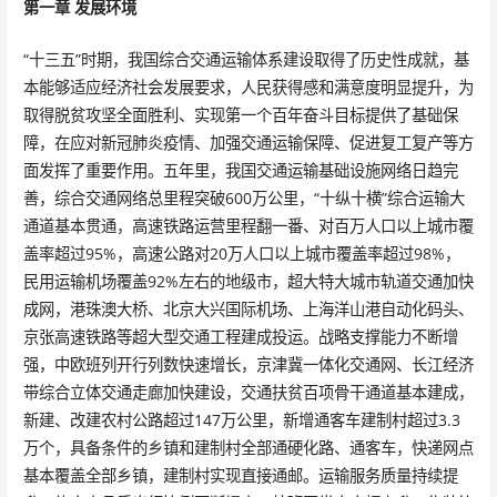
第一章 发展环境
“十三五”时期，我国综合交通运输体系建设取得了历史性成就，基
本能够适应经济社会发展要求，人民获得感和满意度明显提升，为
取得脱贫攻坚全面胜利、实现第一个百年奋斗目标提供了基础保
障，在应对新冠肺炎疫情、加强交通运输保障、促进复工复产等方
面发挥了重要作用。五年里，我国交通运输基础设施网络日趋完
善，综合交通网络总里程突破600万公里，“十纵十横”综合运输大
通道基本贯通，高速铁路运营里程翻一番、对百万人口以上城市覆
盖率超过95%，高速公路对20万人口以上城市覆盖率超过98%，
民用运输机场覆盖92%左右的地级市，超大特大城市轨道交通加快
成网，港珠澳大桥、北京大兴国际机场、上海洋山港自动化码头、
京张高速铁路等超大型交通工程建成投运。战略支撑能力不断增
强，中欧班列开行列数快速增长，京津冀一体化交通网、长江经济
带综合立体交通走廊加快建设，交通扶贫百项骨干通道基本建成，
新建、改建农村公路超过147万公里，新增通客车建制村超过3.3
万个，具备条件的乡镇和建制村全部通硬化路、通客车，快递网点
基本覆盖全部乡镇，建制村实现直接通邮。运输服务质量持续提