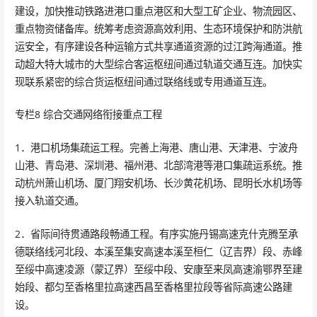
建设，加快推动铁路进港口重点港区和大型工矿企业、物流园区、
重点物资储备库。统筹考虑资源高效利用、生态环境保护和防洪航
运安全，有序建设各种运输方式共享通道资源的过江跨海通道。推
动超大特大城市的大型综合客运枢纽间通过轨道交通互连。加快实
现联系紧密的综合货运枢纽间通过联络线或专用通道互连。
专栏8 综合交通网络衔接重点工程
1．港口机场集疏运工程。完善上海港、唐山港、天津港、宁波舟
山港、青岛港、深圳港、福州港、北部湾港等港口集疏运系统。推
动杭州萧山机场、厦门翔安机场、长沙黄花机场、昆明长水机场等
接入轨道交通。
2．省际间待贯通路段畅通工程。有序实施丹锡高速克什克腾至承
德联络线河北段、本溪至集安高速本溪至桓仁（辽吉界）段、赤峰
至绥中高速凌源（蒙辽界）至绥中段、安康至来凤高速渝鄂界至建
始段、都匀至香格里拉高速西昌至香格里拉段等省际高速公路建
设。