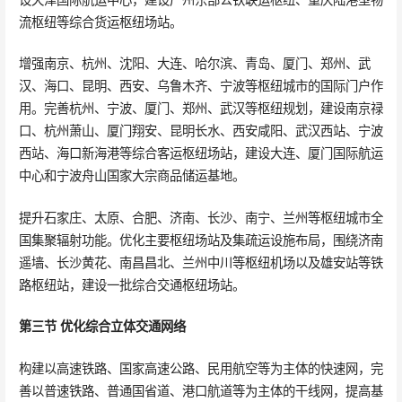
流枢纽等综合货运枢纽场站。
增强南京、杭州、沈阳、大连、哈尔滨、青岛、厦门、郑州、武
汉、海口、昆明、西安、乌鲁木齐、宁波等枢纽城市的国际门户作
用。完善杭州、宁波、厦门、郑州、武汉等枢纽规划，建设南京禄
口、杭州萧山、厦门翔安、昆明长水、西安咸阳、武汉西站、宁波
西站、海口新海港等综合客运枢纽场站，建设大连、厦门国际航运
中心和宁波舟山国家大宗商品储运基地。
提升石家庄、太原、合肥、济南、长沙、南宁、兰州等枢纽城市全
国集聚辐射功能。优化主要枢纽场站及集疏运设施布局，围绕济南
遥墙、长沙黄花、南昌昌北、兰州中川等枢纽机场以及雄安站等铁
路枢纽站，建设一批综合交通枢纽场站。
第三节 优化综合立体交通网络
构建以高速铁路、国家高速公路、民用航空等为主体的快速网，完
善以普速铁路、普通国省道、港口航道等为主体的干线网，提高基