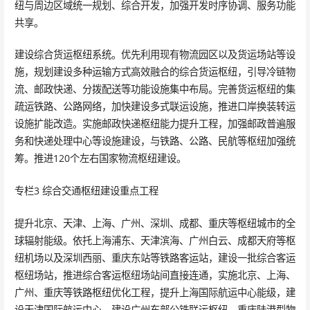
纽与周边区域统一规划、综合开发，加强开发时序协调、服务功能
共享。
建设综合货运枢纽系统。优先利用现有物流园区以及货运场站等设
施，规划建设多种运输方式高效融合的综合货运枢纽，引导冷链物
流、邮政快递、分拨配送等功能设施集中布局。完善货运枢纽的集
疏运铁路、公路网络，加快建设多式联运设施，推进口岸换装转运
设施扩能改造。实施邮政快递枢纽能力提升工程，加强邮政普遍服
务和快递处理中心等设施建设，与铁路、公路、民航等枢纽加强统
筹。推进120个左右国家物流枢纽建设。
专栏3 综合交通枢纽建设重点工程
提升北京、天津、上海、广州、深圳、成都、重庆等枢纽城市的全
球辐射能级。依托上海浦东、天津滨海、广州白云、成都天府等枢
纽机场以及深圳西丽、重庆东站等铁路客运站，建设一批综合客运
枢纽场站，推进综合客运枢纽场站间直接连通，实施北京、上海、
广州、重庆等铁路枢纽优化工程，提升上海国际航运中心能级，建
设天津国际航运中心，建设广州东部公铁联运枢纽、重庆陆港型物