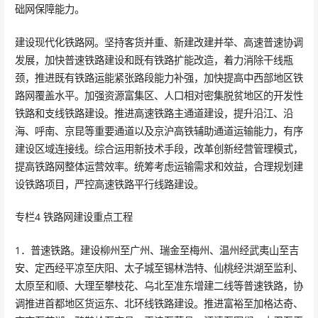
础网保障能力。
建设现代化铁路网。坚持客货并重、新建改建并举、高速普速协调
发展，加快普速铁路建设和既有铁路扩能改造，着力消除干线瓶
颈，推进既有铁路运能紧张路段能力补强，加快提高中西部地区铁
路网覆盖水平。加强资源富集区、人口相对密集脱贫地区的开发性
铁路和支线铁路建设。推进高速铁路主通道建设，提升沿江、沿
海、呼南、京昆等重要通道以及京沪高铁辅助通道运输能力，有序
建设区域连接线。综合运用新技术手段，改革创新经营管理模式，
提高铁路网整体运营效率。统筹考虑运输需求和效益，合理规划建
设铁路项目，严控高速铁路平行线路建设。
专栏4 铁路网建设重点工程
1．普速铁路。建设柳州至广州、瑞金至梅州、温州经武夷山至吉
安、定西经平凉至庆阳、太子城至锡林浩特、仙桃经洪湖至监利、
太原至和顺、大理至攀枝花、乌北至准东增建二线等普速铁路，协
调推进首都地区货运东、北环线铁路建设。推进富裕至加格达奇、