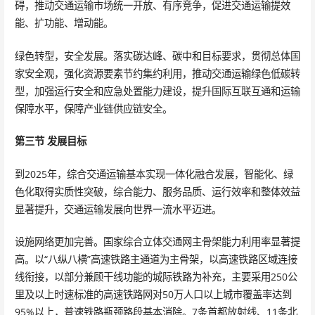
碍，推动交通运输市场统一开放、有序竞争，促进交通运输提效
能、扩功能、增动能。
绿色转型，安全发展。落实碳达峰、碳中和目标要求，贯彻总体国
家安全观，强化资源要素节约集约利用，推动交通运输绿色低碳转
型，加强运行安全和应急处置能力建设，提升国际互联互通和运输
保障水平，保障产业链供应链安全。
第三节 发展目标
到2025年，综合交通运输基本实现一体化融合发展，智能化、绿
色化取得实质性突破，综合能力、服务品质、运行效率和整体效益
显著提升，交通运输发展向世界一流水平迈进。
设施网络更加完善。国家综合立体交通网主骨架能力利用率显著提
高。以“八纵八横”高速铁路主通道为主骨架，以高速铁路区域连接
线衔接，以部分兼顾干线功能的城际铁路为补充，主要采用250公
里及以上时速标准的高速铁路网对50万人口以上城市覆盖率达到
95%以上，普速铁路瓶颈路段基本消除。7条首都放射线、11条北