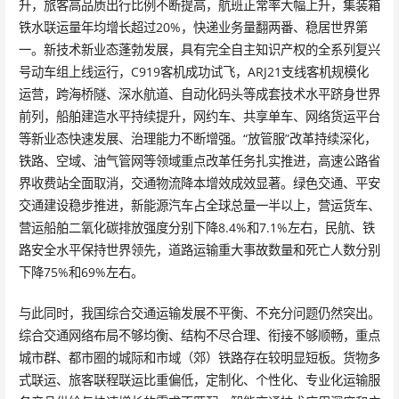
升，旅客高品质出行比例不断提高，航班正常率大幅上升，集装箱
铁水联运量年均增长超过20%，快递业务量翻两番、稳居世界第
一。新技术新业态蓬勃发展，具有完全自主知识产权的全系列复兴
号动车组上线运行，C919客机成功试飞，ARJ21支线客机规模化
运营，跨海桥隧、深水航道、自动化码头等成套技术水平跻身世界
前列，船舶建造水平持续提升，网约车、共享单车、网络货运平台
等新业态快速发展、治理能力不断增强。“放管服”改革持续深化，
铁路、空域、油气管网等领域重点改革任务扎实推进，高速公路省
界收费站全面取消，交通物流降本增效成效显著。绿色交通、平安
交通建设稳步推进，新能源汽车占全球总量一半以上，营运货车、
营运船舶二氧化碳排放强度分别下降8.4%和7.1%左右，民航、铁
路安全水平保持世界领先，道路运输重大事故数量和死亡人数分别
下降75%和69%左右。
与此同时，我国综合交通运输发展不平衡、不充分问题仍然突出。
综合交通网络布局不够均衡、结构不尽合理、衔接不够顺畅，重点
城市群、都市圈的城际和市域（郊）铁路存在较明显短板。货物多
式联运、旅客联程联运比重偏低，定制化、个性化、专业化运输服