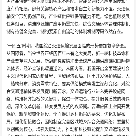
务产品供给与快速增长的需求不匹配。智能交通技术应用深度和广
度有待拓展，部分关键核心产品和技术自主创新能力不强。交通运
输安全形势仍然严峻，产业链供应链保障能力不足。绿色低碳发展
任务艰巨，清洁能源推广应用仍需加快。综合交通运输管理体制机
制有待健全完善，制约要素自由流动的体制机制障碍依然存在。
“十四五”时期，我国综合交通运输发展面临的形势更加复杂多变。
从国际看，当今世界正经历百年未有之大变局，新一轮科技革命和
产业变革深入发展，新冠肺炎疫情冲击全球产业链供应链和国际物
流体系，经济全球化遭遇逆流。从国内看，我国开启全面建设社会
主义现代化国家的新征程，区域经济布局、国土开发保护格局、人
口结构分布、消费需求特征、要素供给模式等发生深刻变化，对综
合交通运输体系发展提出新要求，交通运输行业进入完善设施网
络、精准补齐短板的关键期，促进一体融合、提升服务质效的机遇
期，深化改革创新、转变发展方式的攻坚期。要适应国土空间开发
保护、新型城镇化建设、全面推进乡村振兴的要求，优化发展布
局，强化衔接融合，因地制宜完善区域城乡综合交通网络；要坚持
以创新为核心，增强发展动力，推动新科技赋能提升交通运输发展