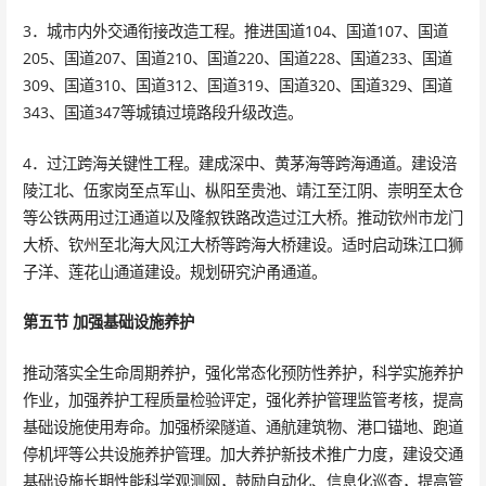
3．城市内外交通衔接改造工程。推进国道104、国道107、国道
205、国道207、国道210、国道220、国道228、国道233、国道
309、国道310、国道312、国道319、国道320、国道329、国道
343、国道347等城镇过境路段升级改造。
4．过江跨海关键性工程。建成深中、黄茅海等跨海通道。建设涪
陵江北、伍家岗至点军山、枞阳至贵池、靖江至江阴、崇明至太仓
等公铁两用过江通道以及隆叙铁路改造过江大桥。推动钦州市龙门
大桥、钦州至北海大风江大桥等跨海大桥建设。适时启动珠江口狮
子洋、莲花山通道建设。规划研究沪甬通道。
第五节 加强基础设施养护
推动落实全生命周期养护，强化常态化预防性养护，科学实施养护
作业，加强养护工程质量检验评定，强化养护管理监管考核，提高
基础设施使用寿命。加强桥梁隧道、通航建筑物、港口锚地、跑道
停机坪等公共设施养护管理。加大养护新技术推广力度，建设交通
基础设施长期性能科学观测网，鼓励自动化、信息化巡查，提高管