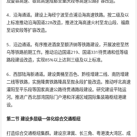
及厦蓉高速、银昆高速成都至重庆段等高速公路扩容改造。
4．沿海通道。建设上海经宁波至合浦沿海高速铁路。按二级及以
上标准推动沿海国道228改造，推进沈海高速火村至龙山段、福鼎
至诏安段等扩容改造。
5．沿边通道。有序推进酒泉至额济纳等铁路建设，开展波密至然
乌等铁路前期工作。推动沿边国道219、国道331待贯通和低等级
路段建设改造，实现85%以上达到三级及以上标准。
6．西部陆海新通道。建设黄桶至百色、黔桂增建二线、南防增建
二线等铁路，实施隆黄铁路隆昌至叙永段扩能改造。推动呼北高速
灌阳至平乐段等国家高速公路待贯通路段建设。研究建设平陆运
河。推进广西北部湾国际门户港和洋浦区域国际集装箱枢纽港建
设。
第二节 建设多层级一体化综合交通枢纽
打造综合交通枢纽集群。建设京津冀、长三角、粤港澳大湾区、成