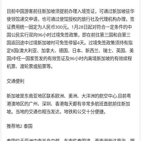
目前中国游客前往新加坡须提前办理入境签证，可通过新加坡驻华
使领馆递交申请，也可通过使馆授权的旅行社及代理机构办理，签
证费用统一固定为人民币300元。1月28日起对符合一定条件的中
国公民实行双向96小时过境免签政策，即在前往第三国和自第三
国返回途中过境新加坡时可免签停留4天。过境免签政策须持有指
定8国(澳大利亚、加拿大、德国、日本、新西兰、瑞士、英国、美
国)中任一国家签发的有效签证及96小时内离境新加坡的有效续程
机票、渡轮票或船票等。
交通便利
新加坡是东南亚地区联系欧洲、美洲、大洋洲的航空中心,目前粤
港澳地区的广州、深圳、香港每天都有非常多航班直航前往新加
坡。当地的交通也相当发达，地铁和公交十分便捷。
推荐地2 泰国
泰国位于亚洲中南半岛中部，东南临泰国湾，西南濒安达曼海。拥