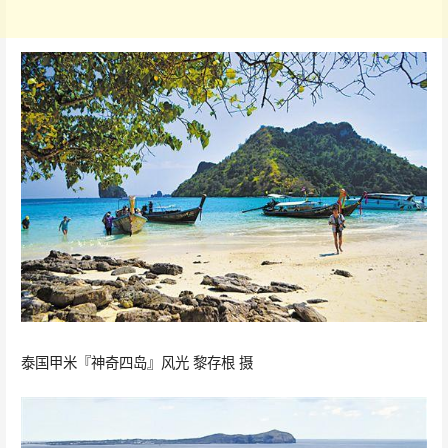
泰国甲米『神奇四岛』风光 黎存根 摄