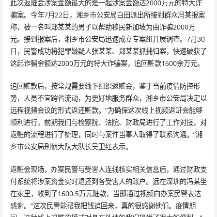
此次返赃会涉案金额最大的是一起涉案金额达2000万元的特大诈
骗案。今年7月22日，湘乡市公安局白田派出所接到群众冯某报案
称，被一名叫郑某某的男子以帮助移民新加坡为由诈骗2000万
元。接到报案后，湘乡市公安局迅速成立专案组开展调查。7月30
日，民警成功将犯罪嫌疑人张某某、郑某某抓捕归案，快速破获了
这起诈骗金额达2000万元的特大诈骗案，追回赃款1600余万元。
追回赃款后，按常规需要线下组织返赃会，鉴于当前疫情防控形
势，人员不宜跨省流动，为更好地服务群众，湘乡市公安局决定以
远程视频会议的形式返还赃款。“为确保这次线上视频返赃会能够
顺利进行，前期我们与检察院、法院、财政局进行了工作对接，对
返赃的流程进行了梳理，同时与案件当事人取得了联系沟通。”湘
乡市公安局刑侦大队大队长吴卫红表示。
返赃会现场，办案民警与受害人连线核实相关信息后，通过财政支
付系统将涉案资金实时退还到各受害人的账户。远在深圳的冯某坐
在家里，收到了1600.5万元赃款，当即通过视频向办案民警表达
感谢。“这次民警能帮我把钱追回来，真的很感谢他们。疫情期