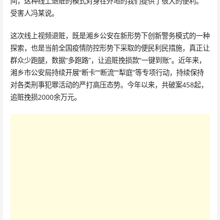
间，这种线上退赃的模式对身在外地的我们提供了很大的便利。”
受害人冯某说。
这次线上视频退赃，既是湘乡公安在新形势下创新警务模式的一种
探索，也是当前全国疫情防控形势下采取的便民利民措施，真正让
群众少跑腿，数据“多跑路”，让追赃挽损款“一键到账”。近年来，
湘乡市公安局持续开展“断卡”“断流”“犁庭”等专项行动，持续保持
对各类刑事犯罪活动的严打高压态势。今年以来，共破案458起，
追赃挽损2000余万元。