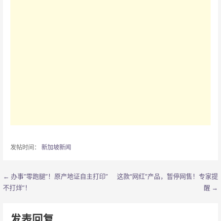
发帖时间：
新加坡新闻
← 办事”零跑腿”！原产地证自主打印”
这款“网红”产品，暂停网售！专家提
文
不打烊”！
醒 →
章
导
发表回复