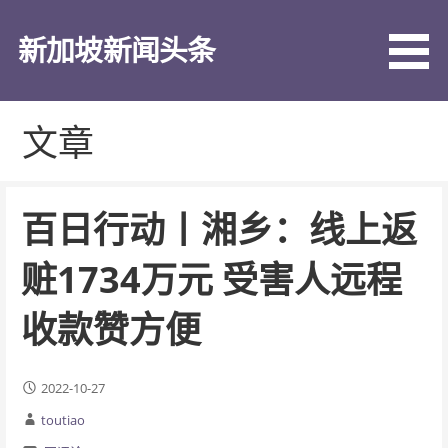
跳
至
新加坡新闻头条
内
容
文章
百日行动丨湘乡：线上返
赃1734万元 受害人远程
收款赞方便
2022-10-27
toutiao