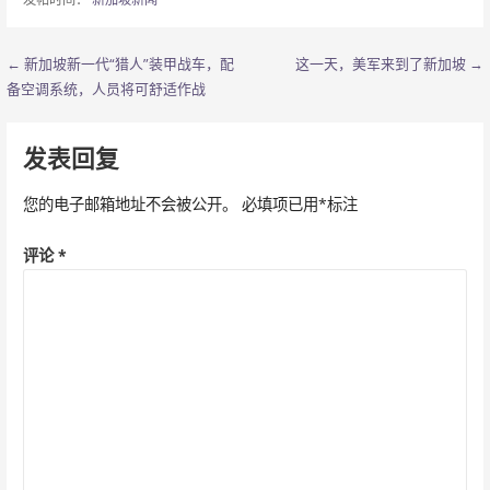
← 新加坡新一代“猎人”装甲战车，配
这一天，美军来到了新加坡 →
文
备空调系统，人员将可舒适作战
章
导
发表回复
航
您的电子邮箱地址不会被公开。
必填项已用
*
标注
评论
*