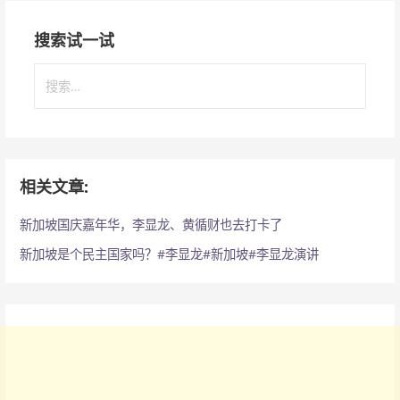
搜索试一试
搜
索
：
相关文章:
新加坡国庆嘉年华，李显龙、黄循财也去打卡了
新加坡是个民主国家吗？#李显龙#新加坡#李显龙演讲