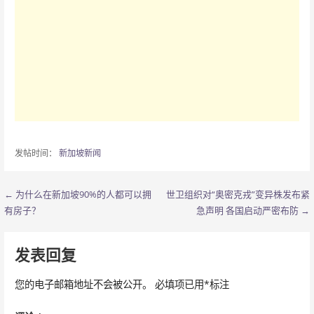
发帖时间：
新加坡新闻
← 为什么在新加坡90%的人都可以拥
世卫组织对“奥密克戎”变异株发布紧
文
有房子？
急声明 各国启动严密布防 →
章
导
发表回复
航
您的电子邮箱地址不会被公开。
必填项已用
*
标注