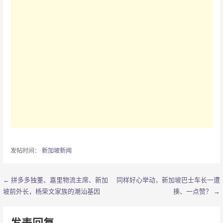
发帖时间：
新加坡新闻
← 拼多多独董、嘉里物流主席、新加
同样好心举动，新加坡巴士车长一遭
文
坡前外长，杨荣文家族的潮汕基因
揍、一点赞？ →
章
导
发表回复