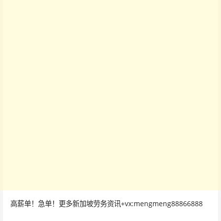
高薪单！急单！更多新加坡劳务资讯+vx:mengmeng88866888