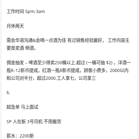
工作时间 5pm-3am
月休两天
需会华语沟通&会喝一点酒为佳 有过销售经验最好， 工作内容主
要是卖酒 倒酒，
佣金抽发 – 啤酒至少得卖250桶以上.超过 (一桶可抽 $2) ，洋酒一
瓶8–12新币提成，红酒一瓶8新币提成，顾客小费多，2000以内
和公司对半分，超过2000.工人拿七，公司拿三
6.
超急单 马上面试
SP 人在新 3号司机 不用搬货
薪水：2200新