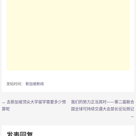
发帖时间：
新加坡新闻
← 去新加坡顶尖大学留学需要多少预
我们的努力正当其时——第二届联合
文
算呢
国全球可持续交通大会部长论坛侧记
章
→
导
发表回复