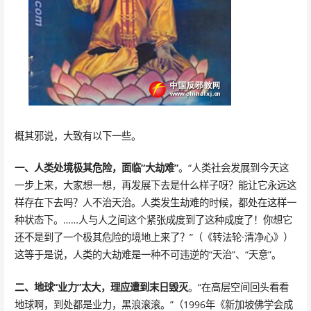
概其邪说，大致有以下一些。
一、人类处境极其危险，面临“大劫难”
。“人类社会发展到今天这
一步上来，大家想一想，再发展下去是什么样子呀？能让它永远这
样存在下去吗？人不治天治。人类发生劫难的时候，都处在这样一
种状态下。……人与人之间这个紧张成度到了这种成度了！你想它
还不是到了一个极其危险的境地上来了？”（《转法轮·清净心》）
这等于是说，人类的大劫难是一种不可违逆的“天治”、“天意”。
二、地球“业力”太大，理应遭到末日毁灭
。“在高层空间回头看看
地球啊，到处都是业力，黑浪滚滚。”（1996年《新加坡佛学会成