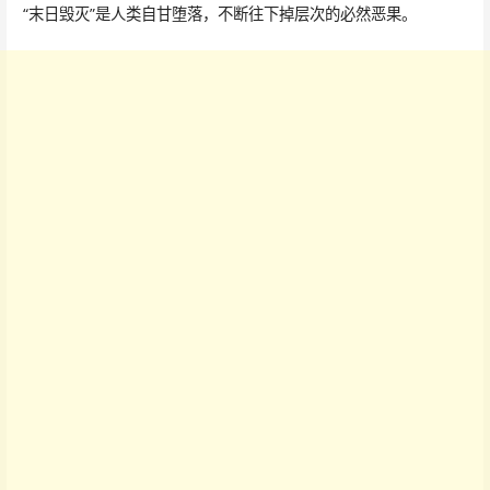
“末日毁灭”是人类自甘堕落，不断往下掉层次的必然恶果。