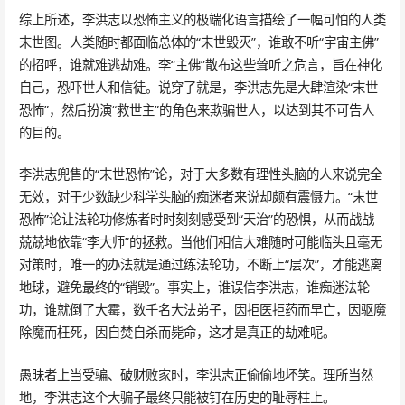
综上所述，李洪志以恐怖主义的极端化语言描绘了一幅可怕的人类
末世图。人类随时都面临总体的“末世毁灭”，谁敢不听“宇宙主佛”
的招呼，谁就难逃劫难。李“主佛”散布这些耸听之危言，旨在神化
自己，恐吓世人和信徒。说穿了就是，李洪志先是大肆渲染“末世
恐怖”，然后扮演“救世主”的角色来欺骗世人，以达到其不可告人
的目的。
李洪志兜售的“末世恐怖”论，对于大多数有理性头脑的人来说完全
无效，对于少数缺少科学头脑的痴迷者来说却颇有震慑力。“末世
恐怖”论让法轮功修炼者时时刻刻感受到“天治”的恐惧，从而战战
兢兢地依靠“李大师”的拯救。当他们相信大难随时可能临头且毫无
对策时，唯一的办法就是通过练法轮功，不断上“层次”，才能逃离
地球，避免最终的“销毁”。事实上，谁误信李洪志，谁痴迷法轮
功，谁就倒了大霉，数千名大法弟子，因拒医拒药而早亡，因驱魔
除魔而枉死，因自焚自杀而毙命，这才是真正的劫难呢。
愚昧者上当受骗、破财败家时，李洪志正偷偷地坏笑。理所当然
地，李洪志这个大骗子最终只能被钉在历史的耻辱柱上。