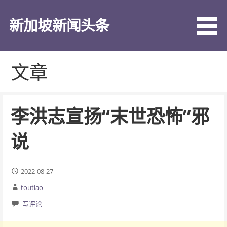
跳
至
新加坡新闻头条
内
容
文章
李洪志宣扬“末世恐怖”邪
说
2022-08-27
toutiao
写评论