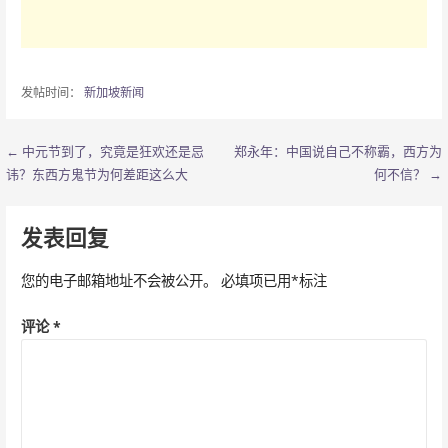
发帖时间：
新加坡新闻
← 中元节到了，究竟是狂欢还是忌
郑永年：中国说自己不称霸，西方为
文
讳？东西方鬼节为何差距这么大
何不信？ →
章
导
发表回复
航
您的电子邮箱地址不会被公开。
必填项已用
*
标注
评论
*