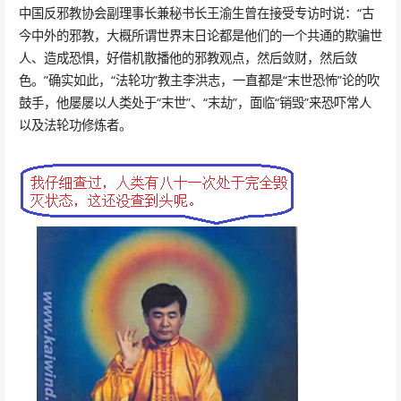
中国反邪教协会副理事长兼秘书长王渝生曾在接受专访时说：“古
今中外的邪教，大概所谓世界末日论都是他们的一个共通的欺骗世
人、造成恐惧，好借机散播他的邪教观点，然后敛财，然后敛
色。”确实如此，“法轮功”教主李洪志，一直都是“末世恐怖”论的吹
鼓手，他屡屡以人类处于“末世”、“末劫”，面临“销毁”来恐吓常人
以及法轮功修炼者。