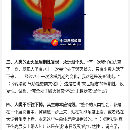
三、人类的毁灭呈周期性复现，永远没个头
。“有一次我仔细的查
了一查，发现人类有八十一次完全处于毁灭状态，只有少数人活了
下来，……经过八十一次这样周期的变化，我这还是没查到头。”
（《转法轮·气功是史前文化》）这是在讲“末世劫难”的周期性、反
复性。试想，“完全处于毁灭状态”不是“末世状态”是什么？
四、人类不断往下掉，其生命本应销毁
。“整个的人类社会，都是
在一个层次当中。掉到这一步上来，站在功能角度上看，或者站在
大觉者角度上看，本来这些生命体是应该销毁的。”（《转法轮·真
正往高层次上带人》）这是在谈“末日毁灭”的“应然性”，说白了，