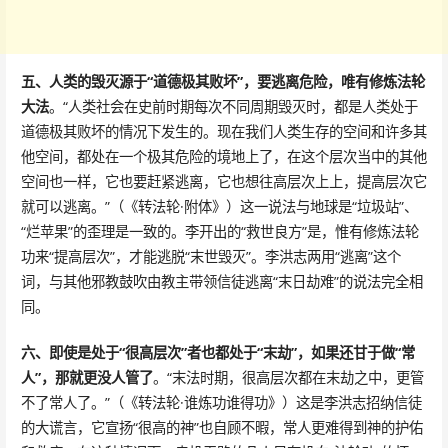
五、人类的毁灭源于“道德极其败坏”，要逃离危险，唯有修炼法轮
大法
。“人类社会在史前时期每次不同周期毁灭时，都是人类处于
道德极其败坏的情况下发生的。现在我们人类生存的空间和许多其
他空间，都处在一个极其危险的境地上了，在这个层次当中的其他
空间也一样，它也要赶紧逃离，它也想往高层次上上，提高层次它
就可以逃离。”（《转法轮·附体》）这一说法与地球是“垃圾站”、
“烂苹果”的歪理是一致的。李开出的“救世良方”是，惟有修炼法轮
功来“提高层次”，才能逃脱“末世毁灭”。李洪志两用“逃离”这个
词，与其他邪教鼓吹由教主带领信徒逃离“末日劫难”的说法完全相
同。
六、即使是处于“很高层次”者也都处于“末劫”，如果还甘于做“常
人”，那就更没人管了
。“末法时期，很高层次都在末劫之中，更管
不了常人了。”（《转法轮·谁炼功谁得功》）这是李洪志招纳信徒
的大谎言，它宣扬“很高的神”也自顾不暇，常人更难得到神的护佑