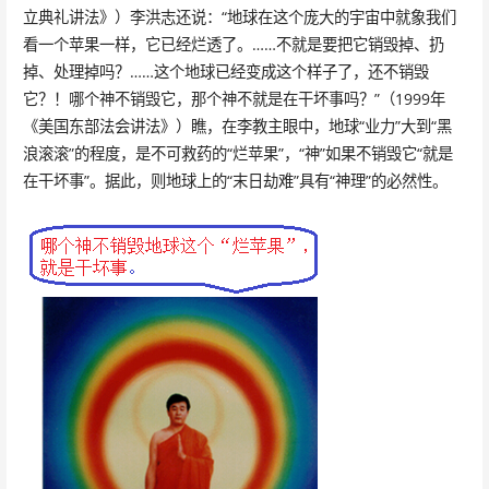
立典礼讲法》）李洪志还说：“地球在这个庞大的宇宙中就象我们
看一个苹果一样，它已经烂透了。……不就是要把它销毁掉、扔
掉、处理掉吗？……这个地球已经变成这个样子了，还不销毁
它？！哪个神不销毁它，那个神不就是在干坏事吗？”（1999年
《美国东部法会讲法》）瞧，在李教主眼中，地球“业力”大到“黑
浪滚滚”的程度，是不可救药的“烂苹果”，“神”如果不销毁它“就是
在干坏事”。据此，则地球上的“末日劫难”具有“神理”的必然性。