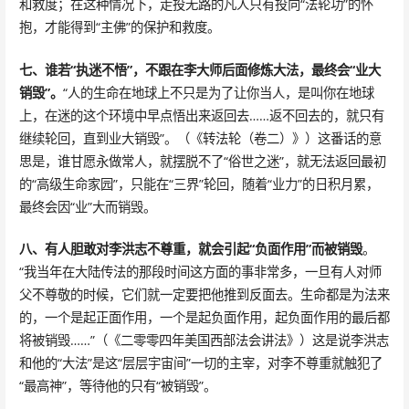
和救度；在这种情况下，走投无路的凡人只有投向“法轮功”的怀
抱，才能得到“主佛”的保护和救度。
七、谁若“执迷不悟”，不跟在李大师后面修炼大法，最终会“业大
销毁”。
“人的生命在地球上不只是为了让你当人，是叫你在地球
上，在迷的这个环境中早点悟出来返回去……返不回去的，就只有
继续轮回，直到业大销毁”。（《转法轮（卷二）》）这番话的意
思是，谁甘愿永做常人，就摆脱不了“俗世之迷”，就无法返回最初
的“高级生命家园”，只能在“三界”轮回，随着“业力”的日积月累，
最终会因“业”大而销毁。
八、有人胆敢对李洪志不尊重，就会引起“负面作用”而被销毁
。
“我当年在大陆传法的那段时间这方面的事非常多，一旦有人对师
父不尊敬的时候，它们就一定要把他推到反面去。生命都是为法来
的，一个是起正面作用，一个是起负面作用，起负面作用的最后都
将被销毁……”（《二零零四年美国西部法会讲法》）这是说李洪志
和他的“大法”是这“层层宇宙间”一切的主宰，对李不尊重就触犯了
“最高神”，等待他的只有“被销毁”。