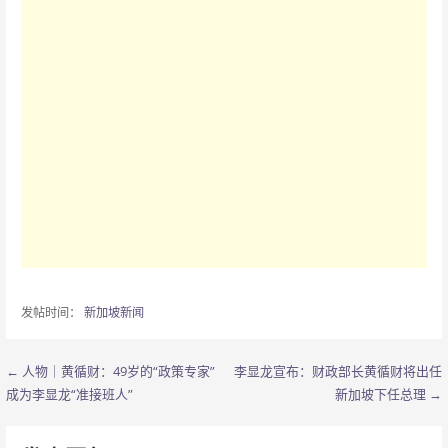
发帖时间：
新加坡新闻
← 人物｜黄循财：49岁的“政策专家”
李显龙宣布：财政部长黄循财将出任
文
成为李显龙“准接班人”
新加坡下任总理 →
章