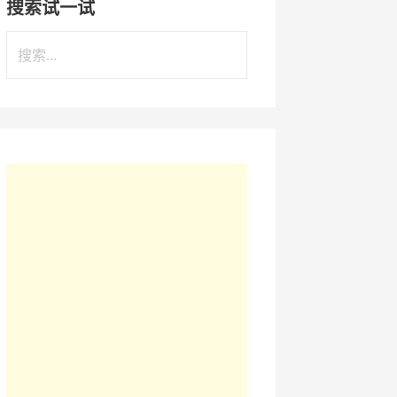
搜索试一试
搜
索
：