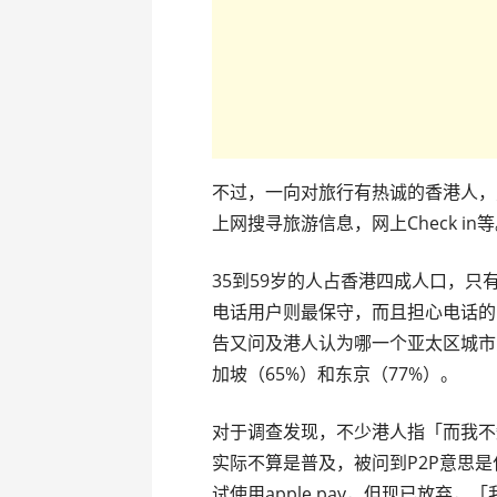
不过，一向对旅行有热诚的香港人，
上网搜寻旅游信息，网上Check in
35到59岁的人占香港四成人口，只
电话用户则最保守，而且担心电话的
告又问及港人认为哪一个亚太区城市
加坡（65%）和东京（77%）。
对于调查发现，不少港人指「而我不知
实际不算是普及，被问到P2P意思
试使用apple pay，但现已放弃