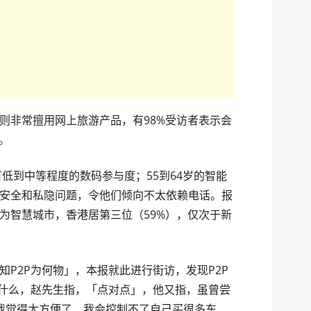
则非常擅用网上旅游产品，有98%受访者表示会
等。
有低到中等程度的数码参与度；55到64岁的智能
安全和私隐问题，令他们倾向不太依赖电话。报
为智慧城市，香港居第三位（59%），仅次于新
P2P为何物」，本报就此进行街访，发现P2P
是什么，赵先生指，「点对点」，他又指，虽曾尝
，「我觉得太方便了，我会控制不了自己买很多东