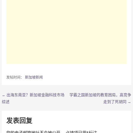
发帖时间：
新加坡新闻
← 出海东南亚？新加坡金融科技市场
学霸之国新加坡的教育困局，高竞争
文
综述
走到了死胡同 →
章
导
发表回复
航
您的电子邮箱地址不会被公开。
必填项已用
*
标注