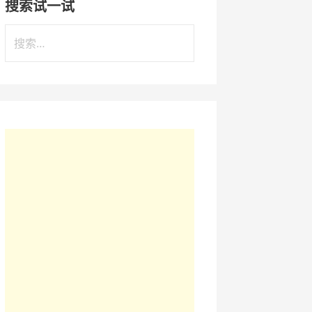
搜索试一试
搜
索
：