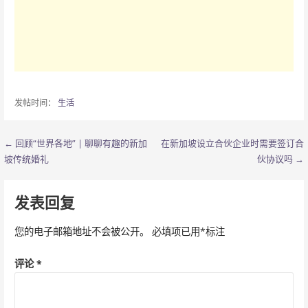
发帖时间：
生活
← 回顾“世界各地” | 聊聊有趣的新加
在新加坡设立合伙企业时需要签订合
文
坡传统婚礼
伙协议吗 →
章
导
发表回复
航
您的电子邮箱地址不会被公开。
必填项已用
*
标注
评论
*